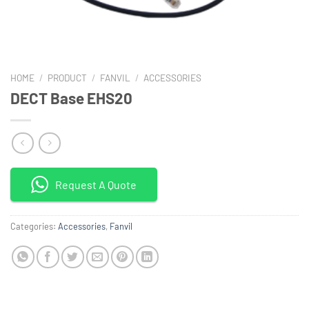
HOME
/
PRODUCT
/
FANVIL
/
ACCESSORIES
DECT Base EHS20
Request A Quote
Categories:
Accessories
,
Fanvil