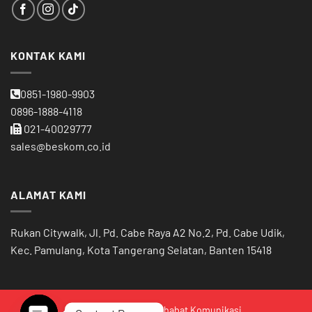
KONTAK KAMI
0851-1980-9903
0896-1888-4118
021-40029777
sales@beskom.co.id
ALAMAT KAMI
Rukan Citywalk, Jl. Pd. Cabe Raya A2 No.2, Pd. Cabe Udik,
Kec. Pamulang, Kota Tangerang Selatan, Banten 15418
© 2026 PT. Berkat Sahabat Komunikasi