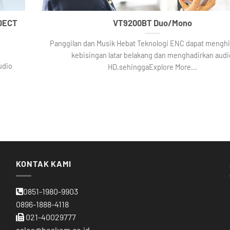
 DECT
VT9200BT Duo/Mono
Panggilan dan Musik Hebat Teknologi ENC dapat mengh
kebisingan latar belakang dan menghadirkan audi
udio
HD,sehinggaExplore More...
KONTAK KAMI
0851-1980-9903
0896-1888-4118
021-40029777
sales@beskom.co.id