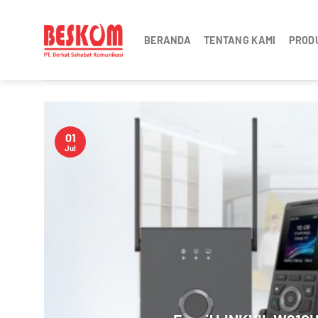
Skip
to
BERANDA
TENTANG KAMI
PROD
content
01
Jul