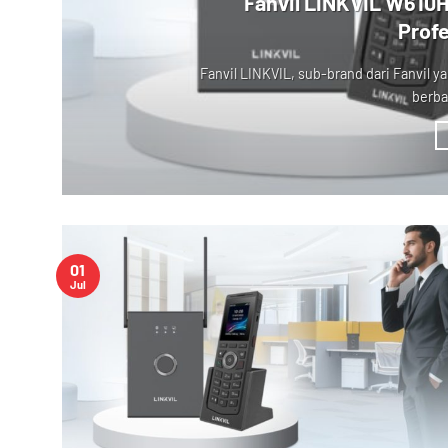
Fanvil LINKVIL W610
Profe
Fanvil LINKVIL, sub-brand dari Fanvil 
berba
01
Jul