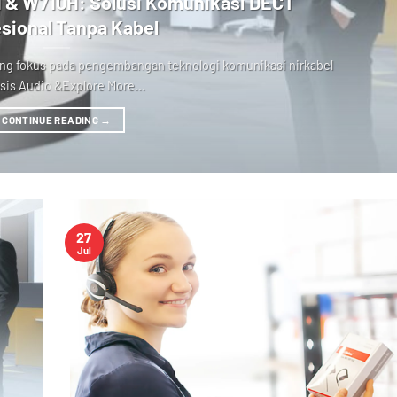
H & W710H: Solusi Komunikasi DECT
sional Tanpa Kabel
yang fokus pada pengembangan teknologi komunikasi nirkabel
sis Audio &Explore More...
CONTINUE READING
→
27
Jul