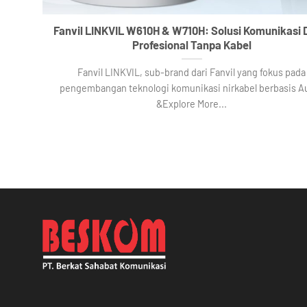
Fanvil LINKVIL W610H & W710H: Solusi Komunikasi
Profesional Tanpa Kabel
Fanvil LINKVIL, sub-brand dari Fanvil yang fokus pada
pengembangan teknologi komunikasi nirkabel berbasis A
&Explore More...