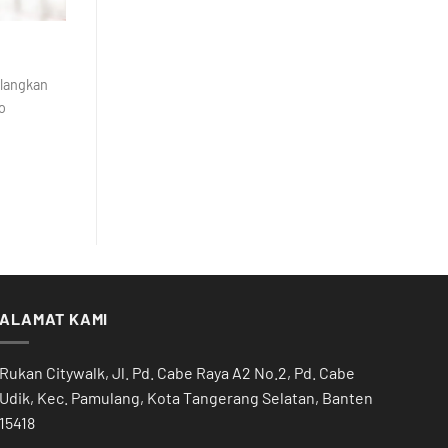
ilangkan
o
ALAMAT KAMI
Rukan Citywalk, Jl. Pd. Cabe Raya A2 No.2, Pd. Cabe
Udik, Kec. Pamulang, Kota Tangerang Selatan, Banten
15418