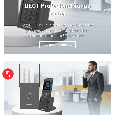
DECT Profesional Tanpa
Kabel
Fanvil LINKVIL, sub-brand dari Fanvil yang fokus
pada pengembangan teknologi komunikasi
nirkabel berbasis Audio &Explore More...
CONTINUE READING
→
01
Jul